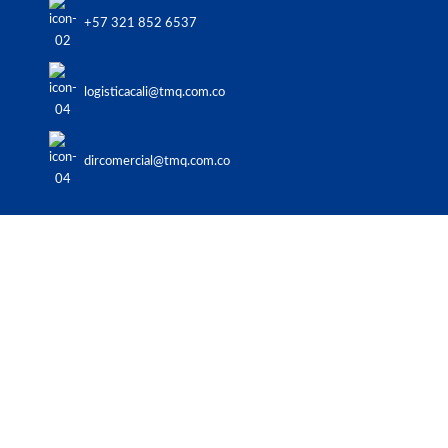
+57 321 852 6537
logisticacali@tmq.com.co
dircomercial@tmq.com.co