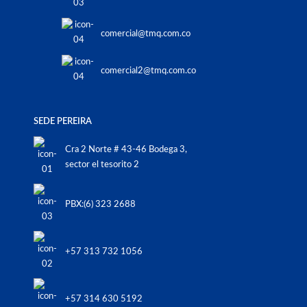
comercial@tmq.com.co
comercial2@tmq.com.co
SEDE PEREIRA
Cra 2 Norte # 43-46 Bodega 3,
sector el tesorito 2
PBX:(6) 323 2688
+57 313 732 1056
+57 314 630 5192