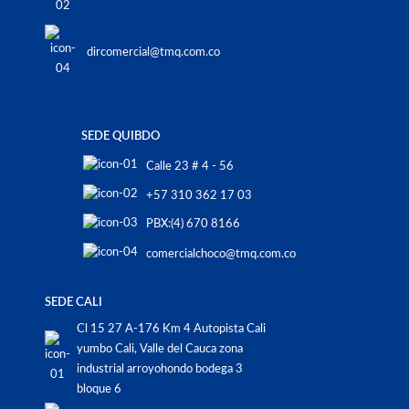
dircomercial@tmq.com.co
SEDE QUIBDO
Calle 23 # 4 - 56
+57 310 362 17 03
PBX:(4) 670 8166
comercialchoco@tmq.com.co
SEDE CALI
Cl 15 27 A-176 Km 4 Autopista Cali
yumbo Cali, Valle del Cauca zona
industrial arroyohondo bodega 3
bloque 6